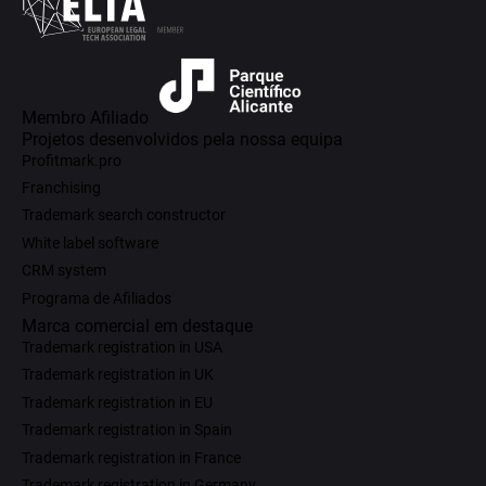
Membro Afiliado
Projetos desenvolvidos pela nossa equipa
Profitmark.pro
Franchising
Trademark search constructor
White label software
CRM system
Programa de Afiliados
Marca comercial em destaque
Trademark registration in USA
Trademark registration in UK
Trademark registration in EU
Trademark registration in Spain
Trademark registration in France
Trademark registration in Germany