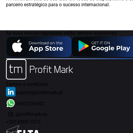
parceiro estratégico para o sucesso internacional.
As suas marcas registadas estão sempre disponíveis
Termos e condições
support@profitmark.pt
34692356402
@profitmark.eu
+351308813972