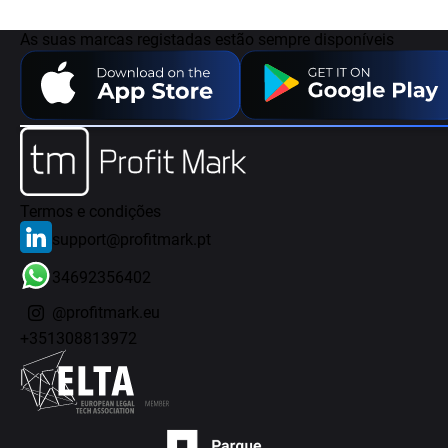
As suas marcas registadas estão sempre disponíveis
Termos e condições
support@profitmark.pt
34692356402
@profitmark.eu
+351308813972