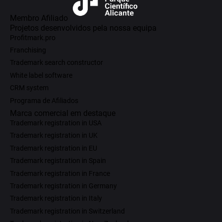
Membro Afiliado
Projetos desenvolvidos pela nossa equipa
Profitmark.pro
Franchising
Trademark search constructor
White label software
CRM system
Programa de Afiliados
Marca comercial em destaque
Trademark registration in USA
Trademark registration in UK
Trademark registration in EU
Trademark registration in Spain
Trademark registration in France
Trademark registration in Germany
Trademark registration in Italy
Trademark registration in Switzerland