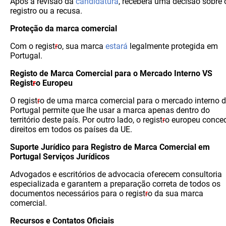
Após a revisão da
candidatura
, receberá uma decisão sobre 
registro ou a recusa.
Proteção da marca comercial
Com o regist
r
o, sua marca
estará
legalmente protegida em
Portugal.
Registo de Marca Comercial para o Mercado Interno VS
Regist
r
o Europeu
O regist
r
o de uma marca comercial para o mercado interno 
Portugal permite que
lhe usar a marca apenas dentro do
território deste país. Por outro lado, o regist
r
o europeu conce
direitos em todos os países da UE.
Suporte Jurídico para Registro de Marca Comercial em
Portugal Serviços Jurídicos
Advogados e escritórios de advocacia oferecem consultoria
especializada e garantem a preparação correta de todos os
documentos necessários para o regist
r
o da sua marca
comercial.
Recursos e Contatos Oficiais